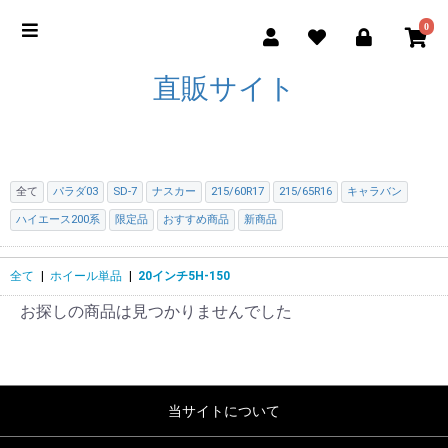
0
直販サイト
全て
パラダ03
SD-7
ナスカー
215/60R17
215/65R16
キャラバン
ハイエース200系
限定品
おすすめ商品
新商品
全て
|
ホイール単品
|
20インチ5H-150
お探しの商品は見つかりませんでした
当サイトについて