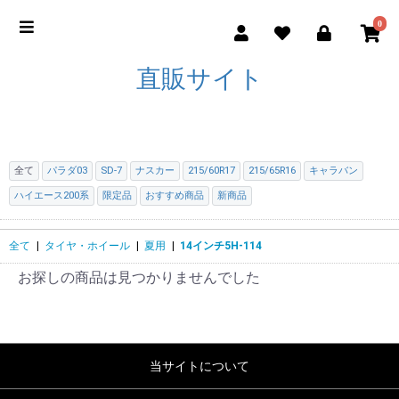
0
直販サイト
全て
パラダ03
SD-7
ナスカー
215/60R17
215/65R16
キャラバン
ハイエース200系
限定品
おすすめ商品
新商品
全て
|
タイヤ・ホイール
|
夏用
|
14インチ5H-114
お探しの商品は見つかりませんでした
当サイトについて