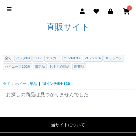
0
直販サイト
全て
パラダ03
SD-7
ナスカー
215/60R17
215/65R16
キャラバン
ハイエース200系
限定品
おすすめ商品
新商品
全て
|
ホイール単品
|
18インチ5H-130
お探しの商品は見つかりませんでした
当サイトについて